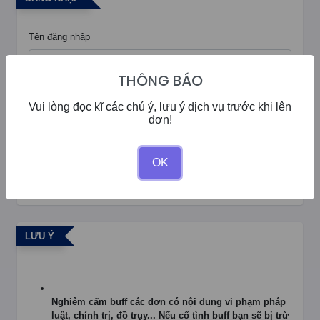
Tên đăng nhập
THÔNG BÁO
Mật khẩu
Đăng ký tài khoản
Vui lòng đọc kĩ các chú ý, lưu ý dịch vụ trước khi lên
đơn!
OK
Đăng Nhập
LƯU Ý
Nghiêm cấm buff các đơn có nội dung vi phạm pháp
luật, chính trị, đồ trụy... Nếu cố tình buff bạn sẽ bị trừ