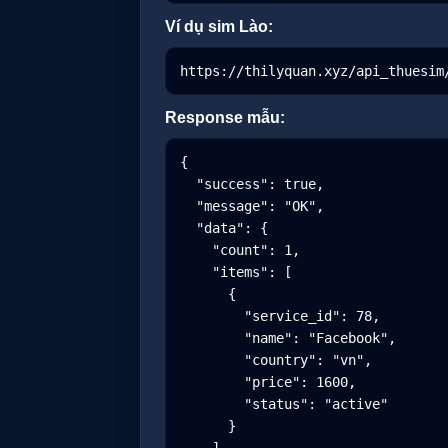
Ví dụ sim Lào:
https://thilyquan.xyz/api_thuesim
Response mẫu:
{

  "success": true,

  "message": "OK",

  "data": {

    "count": 1,

    "items": [

      {

        "service_id": 78,

        "name": "Facebook",

        "country": "vn",

        "price": 1600,

        "status": "active"

      }
