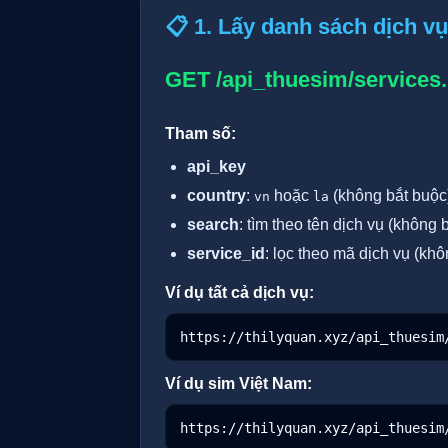
📋 1. Lấy danh sách dịch vụ
GET /api_thuesim/services
Tham số:
api_key
country
:
hoặc
(không bắt buộc
vn
la
search
: tìm theo tên dịch vụ (không 
service_id
: lọc theo mã dịch vụ (kh
Ví dụ tất cả dịch vụ:
https://thilyquan.xyz/api_thuesim
Ví dụ sim Việt Nam:
https://thilyquan.xyz/api_thuesim