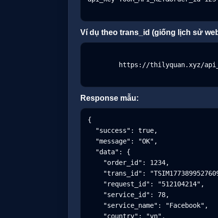
Ví dụ theo trans_id (giống lịch sử web
        https://thilyquan.xyz/api_thuesim/status.php?api_key=YOUR_API_KEY&trans_id=TSIM1773899527609

Response mẫu:
{

  "success": true,

  "message": "OK",

  "data": {

    "order_id": 1234,

    "trans_id": "TSIM1773899527609",

    "request_id": "512104214",

    "service_id": 78,

    "service_name": "Facebook",

    "country": "vn",
