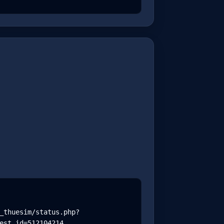
_thuesim/status.php?
est_id=512104214
