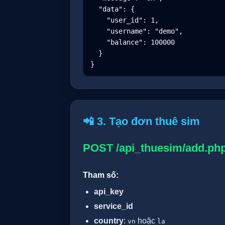
  "data": {

    "user_id": 1,

    "username": "demo",

    "balance": 100000

  }

}
📲 3. Tạo đơn thuê sim
POST /api_thuesim/add.ph
Tham số:
api_key
service_id
country
:
hoặc
vn
la