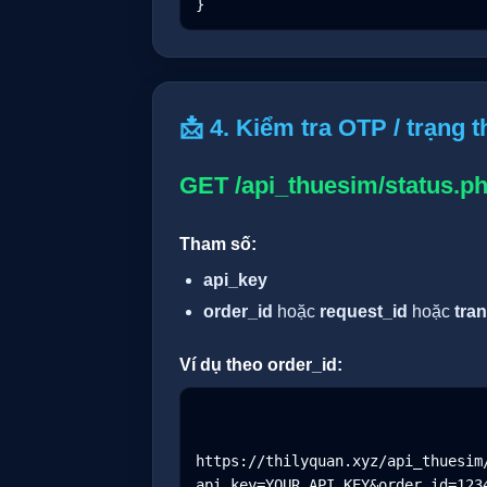
}
📩 4. Kiểm tra OTP / trạng 
GET /api_thuesim/status.p
Tham số:
api_key
order_id
hoặc
request_id
hoặc
tra
Ví dụ theo order_id:
https://thilyquan.xyz/api_thuesim
api_key=YOUR_API_KEY&order_id=1234