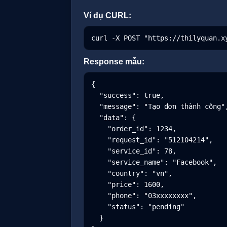
Ví dụ CURL:
curl -X POST "https://thilyquan.x
Response mẫu:
{

  "success": true,

  "message": "Tạo đơn thành công",

  "data": {

    "order_id": 1234,

    "request_id": "512104214",

    "service_id": 78,

    "service_name": "Facebook",

    "country": "vn",

    "price": 1600,

    "phone": "03xxxxxxxx",

    "status": "pending"

  }
