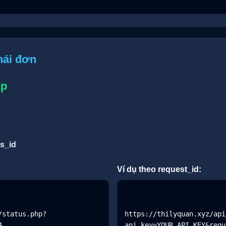
thái đơn
hp
ns_id
Ví dụ theo request_id:
/status.php?
https://thilyquan.xyz/api


api_key=YOUR_API_KEY&requ