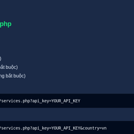
.php
)
bắt buộc)
ông bắt buộc)
/services.php?api_key=YOUR_API_KEY
/services.php?api_key=YOUR_API_KEY&country=vn