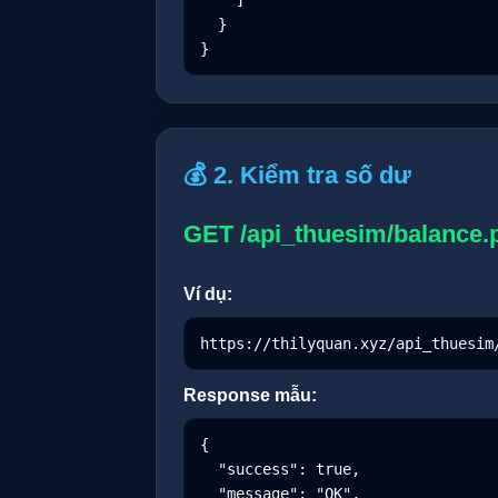
    ]

  }

}
💰 2. Kiểm tra số dư
GET /api_thuesim/balance.
Ví dụ:
https://thilyquan.xyz/api_thuesim
Response mẫu:
{

  "success": true,

  "message": "OK",
