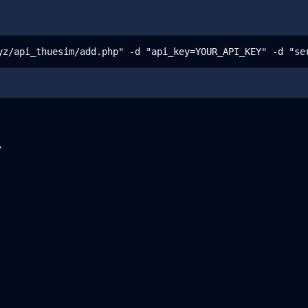
yz/api_thuesim/add.php" -d "api_key=YOUR_API_KEY" -d "se