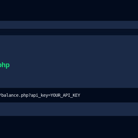
php
/balance.php?api_key=YOUR_API_KEY