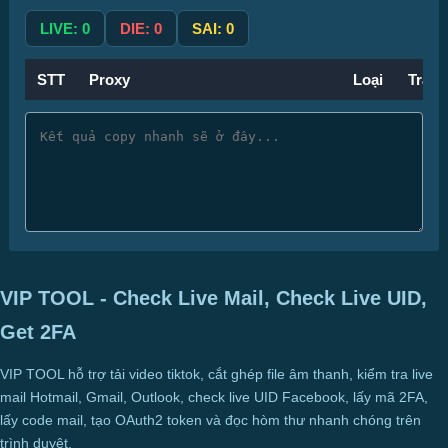
LIVE:
0
DIE:
0
SAI:
0
STT
Proxy
Loại
Trạng
VIP TOOL - Check Live Mail, Check Live UID,
Get 2FA
VIP TOOL hỗ trợ tải video tiktok, cắt ghép file âm thanh, kiểm tra live
mail Hotmail, Gmail, Outlook, check live UID Facebook, lấy mã 2FA,
lấy code mail, tạo OAuth2 token và đọc hòm thư nhanh chóng trên
trình duyệt.