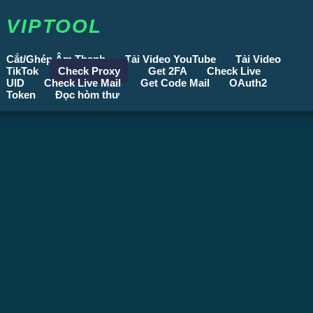
VIPTOOL
Cắt/Ghép Âm Thanh
Tải Video YouTube
Tải Video
TikTok
Check Proxy
Get 2FA
Check Live
UID
Check Live Mail
Get Code Mail
OAuth2
Token
Đọc hòm thư