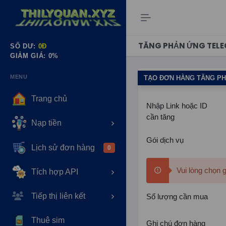
TĂNG PHẢN ỨNG TEL
SỐ DƯ:
0Đ
GIẢM GIÁ:
0%
MENU
TẠO ĐƠN HÀNG TĂNG P
Trang chủ
Nhập Link hoặc ID
cần tăng
Nạp tiền
Gói dịch vụ
Lịch sử đơn hàng
0
Vui lòng chọn 
Tích hợp API
Tiếp thị liên kết
Số lượng cần mua
Thuê sim
Ghi chú đơn hàng