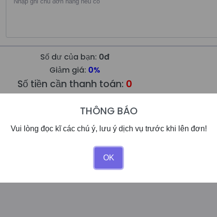
Số dư của bạn:
0đ
Giảm giá:
0%
Số tiền cần thanh toán:
0
THÔNG BÁO
Tạo Tiến Trình
Vui lòng đọc kĩ các chú ý, lưu ý dịch vụ trước khi lên đơn!
OK