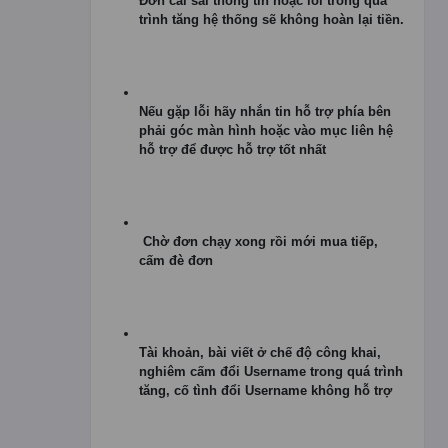
Đơn cài sai thông tin hoặc lỗi trong quá
trình tăng hệ thống sẽ không hoàn lại tiền.
Nếu gặp lỗi hãy nhắn tin hỗ trợ phía bên
phải góc màn hình hoặc vào mục liên hệ
hỗ trợ để được hỗ trợ tốt nhất
Chờ đơn chạy xong rồi mới mua tiếp,
cấm đè đơn
Tài khoản, bài viết ở chế độ công khai,
nghiêm cấm đổi Username trong quá trình
tăng, cố tình đổi Username không hỗ trợ