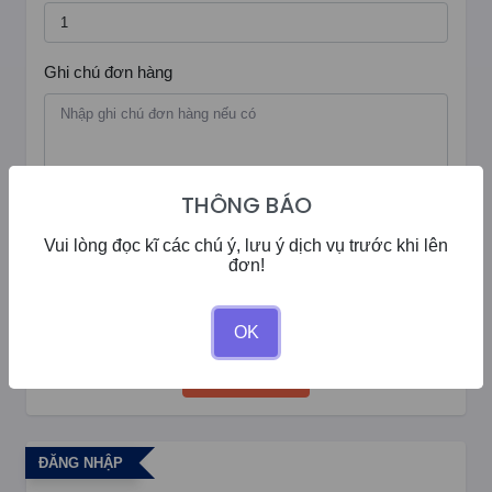
Ghi chú đơn hàng
THÔNG BÁO
Số dư của bạn:
0đ
Vui lòng đọc kĩ các chú ý, lưu ý dịch vụ trước khi lên
đơn!
Giảm giá:
0%
Số tiền cần thanh toán:
0
OK
Tạo Tiến Trình
ĐĂNG NHẬP