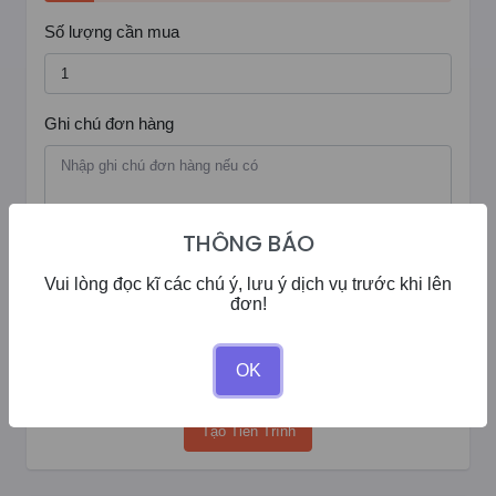
Số lượng cần mua
Ghi chú đơn hàng
THÔNG BÁO
Vui lòng đọc kĩ các chú ý, lưu ý dịch vụ trước khi lên
Số dư của bạn:
0đ
đơn!
Giảm giá:
0%
Số tiền cần thanh toán:
0
OK
Tạo Tiến Trình