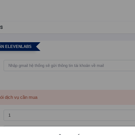
BS
ẢN ELEVENLABS
gói dịch vụ cần mua