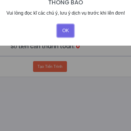
THÔNG BÁO
Vui lòng đọc kĩ các chú ý, lưu ý dịch vụ trước khi lên đơn!
Số dư của bạn:
0đ
OK
Giảm giá:
0%
Số tiền cần thanh toán:
0
Tạo Tiến Trình