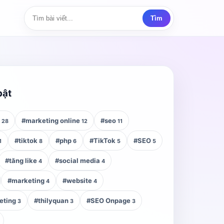
Tìm
bật
z
#marketing online
#seo
28
12
11
#tiktok
#php
#TikTok
#SEO
1
8
6
5
5
#tăng like
#social media
4
4
#marketing
#website
4
4
eting
#thilyquan
#SEO Onpage
3
3
3