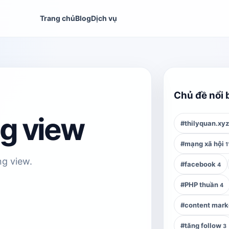
Trang chủ
Blog
Dịch vụ
Chủ đề nổi 
g view
#thilyquan.xy
#mạng xã hội
1
ng view.
#facebook
4
#PHP thuần
4
#content mark
#tăng follow
3