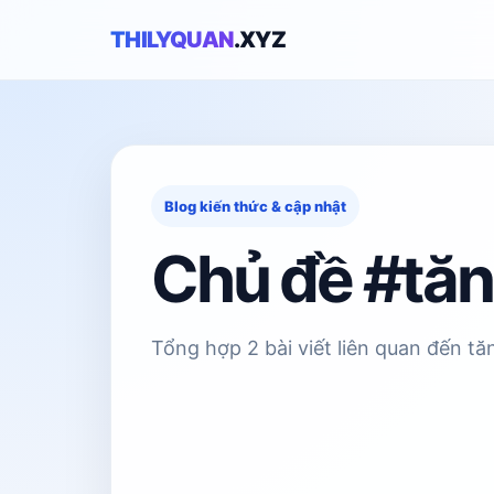
THILYQUAN
.XYZ
Blog kiến thức & cập nhật
Chủ đề #tăn
Tổng hợp 2 bài viết liên quan đến tă