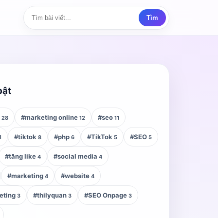
Tìm
bật
z
#marketing online
#seo
28
12
11
#tiktok
#php
#TikTok
#SEO
1
8
6
5
5
#tăng like
#social media
4
4
#marketing
#website
4
4
eting
#thilyquan
#SEO Onpage
3
3
3