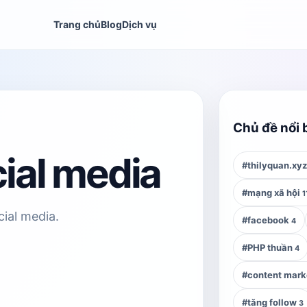
Trang chủ
Blog
Dịch vụ
Chủ đề nổi 
ial media
#thilyquan.xy
#mạng xã hội
1
cial media.
#facebook
4
#PHP thuần
4
#content mark
#tăng follow
3