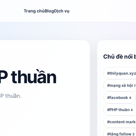
Trang chủ
Blog
Dịch vụ
Chủ đề nổi 
P thuần
#thilyquan.xy
#mạng xã hội
1
HP thuần.
#facebook
4
#PHP thuần
4
#content mark
#tăng follow
3