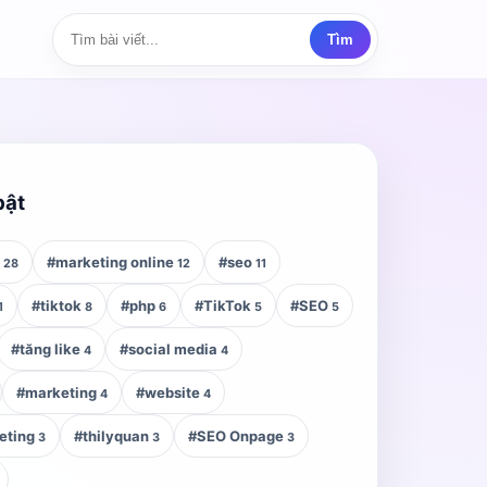
Tìm
bật
z
#marketing online
#seo
28
12
11
#tiktok
#php
#TikTok
#SEO
1
8
6
5
5
#tăng like
#social media
4
4
#marketing
#website
4
4
eting
#thilyquan
#SEO Onpage
3
3
3