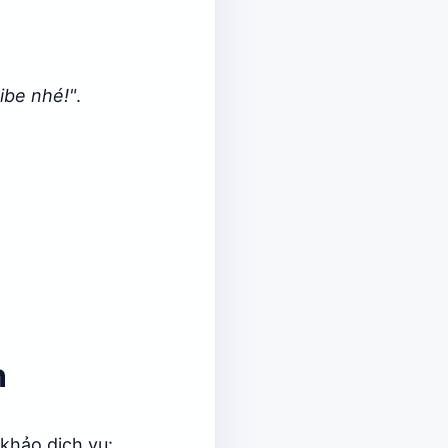
ibe nhé!"
.
n
khảo dịch vụ: