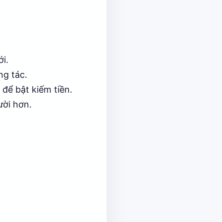
i.
ng tác.
 để bật kiếm tiền.
ười hơn.