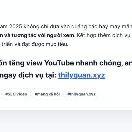
năm 2025 không chỉ dựa vào quảng cáo hay may mắ
n và tương tác với người xem
. Kết hợp thêm dịch vụ 
triển và đạt được mục tiêu.
uốn
tăng view YouTube nhanh chóng, an 
ngay dịch vụ tại:
thilyquan.xyz
#SEO video
#mạng xã hội
#thilyquan.xyz