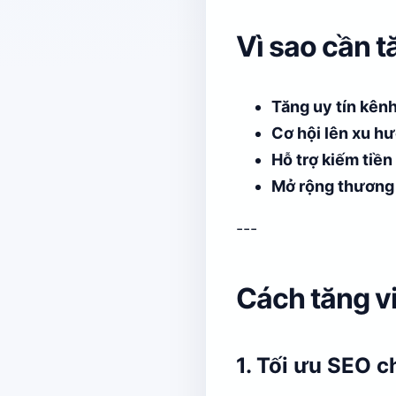
Vì sao cần 
Tăng uy tín kên
Cơ hội lên xu h
Hỗ trợ kiếm tiề
Mở rộng thương
---
Cách tăng v
1. Tối ưu SEO c