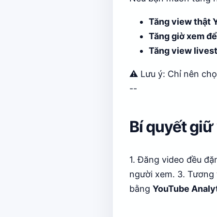
Tăng view thật
Tăng giờ xem để
Tăng view live
⚠️ Lưu ý: Chỉ nên ch
--
Bí quyết giữ
1. Đăng video đều đặn
người xem. 3. Tương 
bằng
YouTube Analy