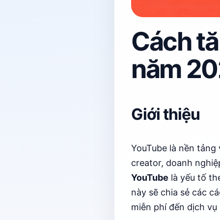
Cách tă
năm 20
Giới thiệu
YouTube là nền tảng v
creator, doanh nghiệ
YouTube
là yếu tố th
này sẽ chia sẻ các c
miễn phí đến dịch vụ u