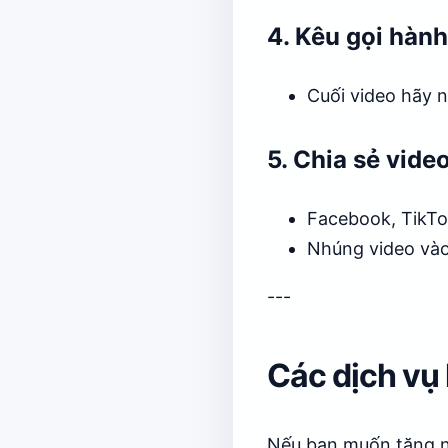
4. Kêu gọi hàn
Cuối video hãy 
5. Chia sẻ vide
Facebook, TikTok
Nhúng video vào
---
Các dịch vụ 
Nếu bạn muốn tăng nh