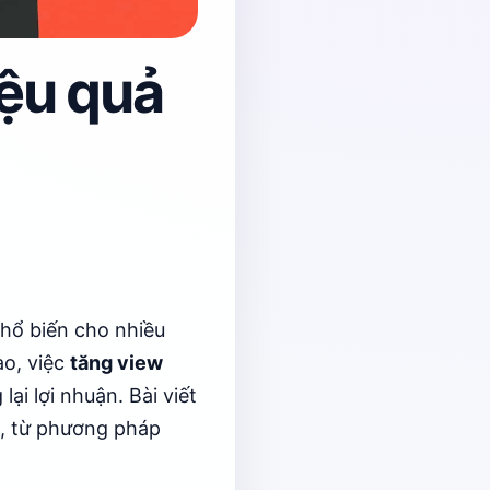
ệu quả
phổ biến cho nhiều
ao, việc
tăng view
ại lợi nhuận. Bài viết
5, từ phương pháp