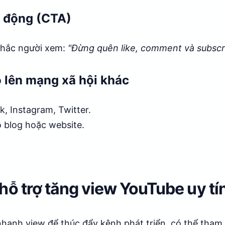
h động (CTA)
nhắc người xem:
"Đừng quên like, comment và subscr
o lên mạng xã hội khác
, Instagram, Twitter.
 blog hoặc website.
hỗ trợ tăng view YouTube uy tí
anh view để thúc đẩy kênh phát triển, có thể tham 