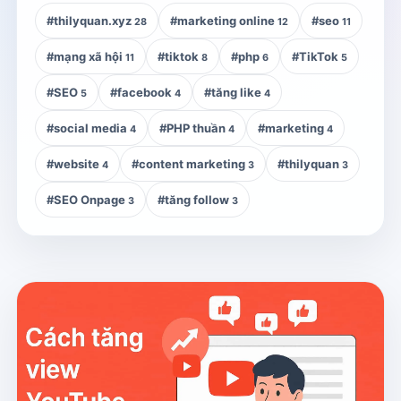
#thilyquan.xyz
#marketing online
#seo
28
12
11
#mạng xã hội
#tiktok
#php
#TikTok
11
8
6
5
#SEO
#facebook
#tăng like
5
4
4
#social media
#PHP thuần
#marketing
4
4
4
#website
#content marketing
#thilyquan
4
3
3
#SEO Onpage
#tăng follow
3
3