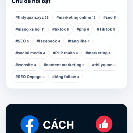
Chủ đề nổi bật
#thilyquan.xyz
#marketing online
#seo
28
12
11
#mạng xã hội
#tiktok
#php
#TikTok
11
8
6
5
#SEO
#facebook
#tăng like
5
4
4
#social media
#PHP thuần
#marketing
4
4
4
#website
#content marketing
#thilyquan
4
3
3
#SEO Onpage
#tăng follow
3
3