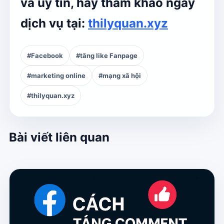
và uy tín
, hãy tham khảo ngay
dịch vụ tại:
thilyquan.xyz
#Facebook
#tăng like Fanpage
#marketing online
#mạng xã hội
#thilyquan.xyz
Bài viết liên quan