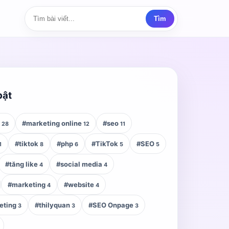
Tìm
bật
z
#marketing online
#seo
28
12
11
#tiktok
#php
#TikTok
#SEO
1
8
6
5
5
#tăng like
#social media
4
4
#marketing
#website
4
4
eting
#thilyquan
#SEO Onpage
3
3
3