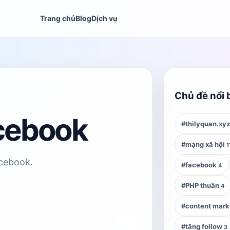
Trang chủ
Blog
Dịch vụ
Chủ đề nổi 
cebook
#thilyquan.xy
#mạng xã hội
1
acebook.
#facebook
4
#PHP thuần
4
#content mark
#tăng follow
3