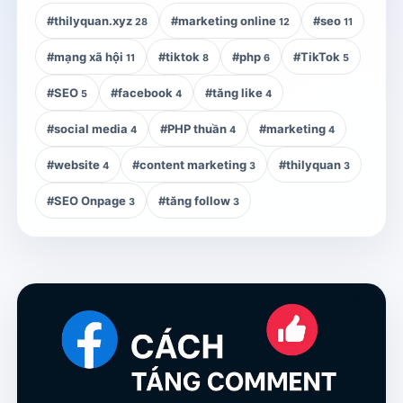
#thilyquan.xyz
#marketing online
#seo
28
12
11
#mạng xã hội
#tiktok
#php
#TikTok
11
8
6
5
#SEO
#facebook
#tăng like
5
4
4
#social media
#PHP thuần
#marketing
4
4
4
#website
#content marketing
#thilyquan
4
3
3
#SEO Onpage
#tăng follow
3
3