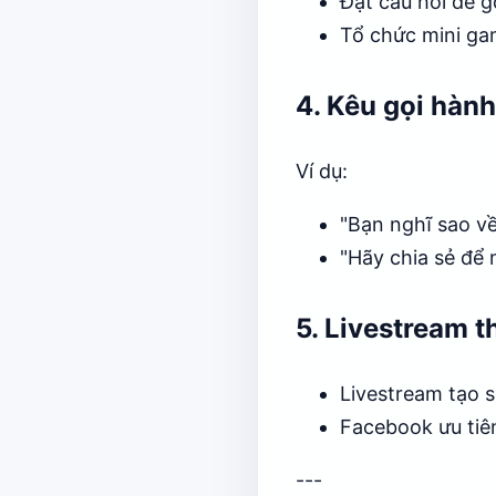
Đặt câu hỏi để g
Tổ chức mini gam
4. Kêu gọi hàn
Ví dụ:
"Bạn nghĩ sao về
"Hãy chia sẻ để 
5. Livestream 
Livestream tạo s
Facebook ưu tiên
---