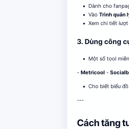
Dành cho fanpa
Vào
Trình quản l
Xem chi tiết lượt
3. Dùng công c
Một số tool miễn
-
Metricool
-
Socialb
Cho biết biểu đồ 
---
Cách tăng t