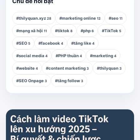
Chủ đề nổi bật
#thilyquan.xyz
#marketing online
#seo
28
12
11
#mạng xã hội
#tiktok
#php
#TikTok
11
8
6
5
#SEO
#facebook
#tăng like
5
4
4
#social media
#PHP thuần
#marketing
4
4
4
#website
#content marketing
#thilyquan
4
3
3
#SEO Onpage
#tăng follow
3
3