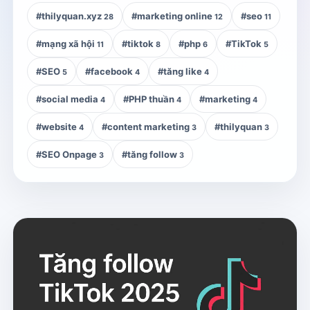
#thilyquan.xyz
#marketing online
#seo
28
12
11
#mạng xã hội
#tiktok
#php
#TikTok
11
8
6
5
#SEO
#facebook
#tăng like
5
4
4
#social media
#PHP thuần
#marketing
4
4
4
#website
#content marketing
#thilyquan
4
3
3
#SEO Onpage
#tăng follow
3
3