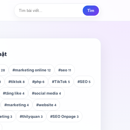
Tìm
bật
z
#marketing online
#seo
28
12
11
#tiktok
#php
#TikTok
#SEO
1
8
6
5
5
#tăng like
#social media
4
4
#marketing
#website
4
4
eting
#thilyquan
#SEO Onpage
3
3
3