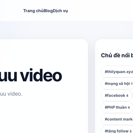
Trang chủ
Blog
Dịch vụ
Chủ đề nổi 
 uu video
#thilyquan.xy
#mạng xã hội
1
 uu video.
#facebook
4
#PHP thuần
4
#content mark
#tăng follow
3