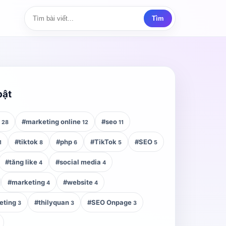
Tìm
bật
z
#marketing online
#seo
28
12
11
#tiktok
#php
#TikTok
#SEO
1
8
6
5
5
#tăng like
#social media
4
4
#marketing
#website
4
4
eting
#thilyquan
#SEO Onpage
3
3
3