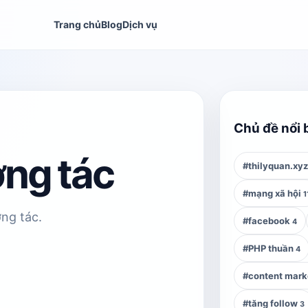
Trang chủ
Blog
Dịch vụ
Chủ đề nổi 
ng tác
#thilyquan.xy
#mạng xã hội
1
ơng tác.
#facebook
4
#PHP thuần
4
#content mark
#tăng follow
3