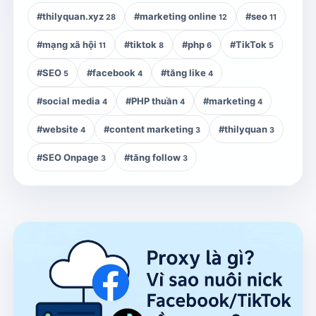
#thilyquan.xyz
#marketing online
#seo
28
12
11
#mạng xã hội
#tiktok
#php
#TikTok
11
8
6
5
#SEO
#facebook
#tăng like
5
4
4
#social media
#PHP thuần
#marketing
4
4
4
#website
#content marketing
#thilyquan
4
3
3
#SEO Onpage
#tăng follow
3
3