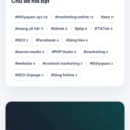
Chủ đề nổi bật
#thilyquan.xyz
#marketing online
#seo
28
12
11
#mạng xã hội
#tiktok
#php
#TikTok
11
8
6
5
#SEO
#facebook
#tăng like
5
4
4
#social media
#PHP thuần
#marketing
4
4
4
#website
#content marketing
#thilyquan
4
3
3
#SEO Onpage
#tăng follow
3
3