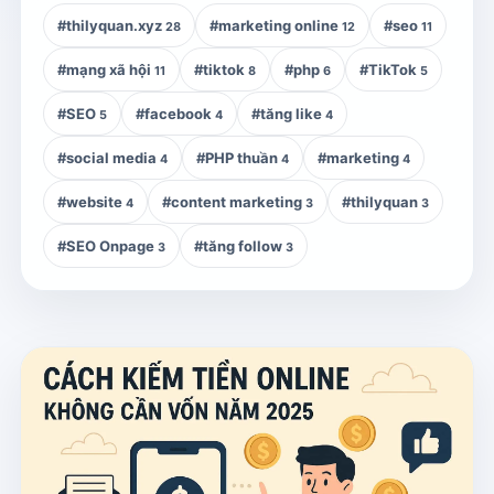
#thilyquan.xyz
#marketing online
#seo
28
12
11
#mạng xã hội
#tiktok
#php
#TikTok
11
8
6
5
#SEO
#facebook
#tăng like
5
4
4
#social media
#PHP thuần
#marketing
4
4
4
#website
#content marketing
#thilyquan
4
3
3
#SEO Onpage
#tăng follow
3
3