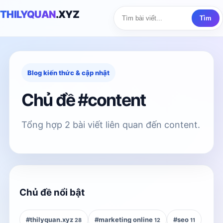
THILYQUAN
.XYZ
Tìm
Blog kiến thức & cập nhật
Chủ đề #content
Tổng hợp 2 bài viết liên quan đến content.
Chủ đề nổi bật
#thilyquan.xyz
#marketing online
#seo
28
12
11