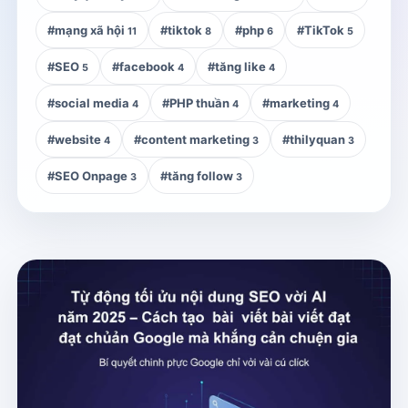
#mạng xã hội
#tiktok
#php
#TikTok
11
8
6
5
#SEO
#facebook
#tăng like
5
4
4
#social media
#PHP thuần
#marketing
4
4
4
#website
#content marketing
#thilyquan
4
3
3
#SEO Onpage
#tăng follow
3
3