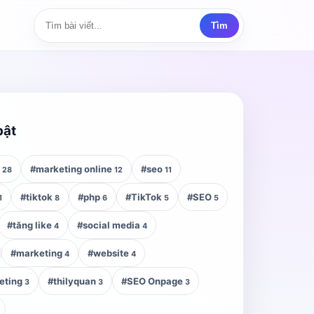
Tìm
bật
z
#marketing online
#seo
28
12
11
#tiktok
#php
#TikTok
#SEO
1
8
6
5
5
#tăng like
#social media
4
4
#marketing
#website
4
4
eting
#thilyquan
#SEO Onpage
3
3
3