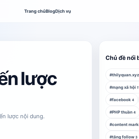
Trang chủ
Blog
Dịch vụ
Chủ đề nổi 
ến lược
#thilyquan.xy
#mạng xã hội
1
#facebook
4
#PHP thuần
4
iến lược nội dung.
#content mark
#tăng follow
3