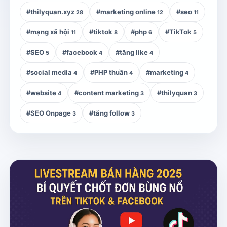
#thilyquan.xyz
#marketing online
#seo
28
12
11
#mạng xã hội
#tiktok
#php
#TikTok
11
8
6
5
#SEO
#facebook
#tăng like
5
4
4
#social media
#PHP thuần
#marketing
4
4
4
#website
#content marketing
#thilyquan
4
3
3
#SEO Onpage
#tăng follow
3
3