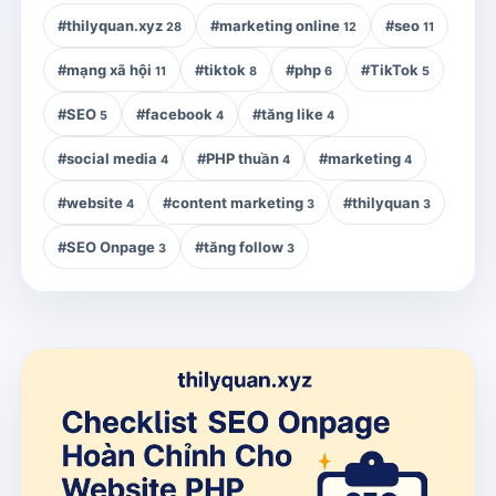
#thilyquan.xyz
#marketing online
#seo
28
12
11
#mạng xã hội
#tiktok
#php
#TikTok
11
8
6
5
#SEO
#facebook
#tăng like
5
4
4
#social media
#PHP thuần
#marketing
4
4
4
#website
#content marketing
#thilyquan
4
3
3
#SEO Onpage
#tăng follow
3
3