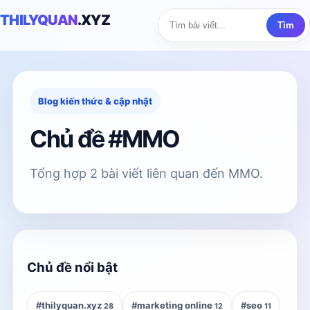
THILYQUAN
.XYZ
Tìm
Blog kiến thức & cập nhật
Chủ đề #MMO
Tổng hợp 2 bài viết liên quan đến MMO.
Chủ đề nổi bật
#thilyquan.xyz
#marketing online
#seo
28
12
11