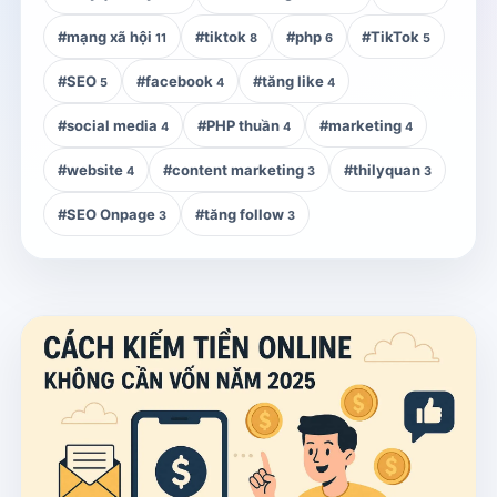
#mạng xã hội
#tiktok
#php
#TikTok
11
8
6
5
#SEO
#facebook
#tăng like
5
4
4
#social media
#PHP thuần
#marketing
4
4
4
#website
#content marketing
#thilyquan
4
3
3
#SEO Onpage
#tăng follow
3
3