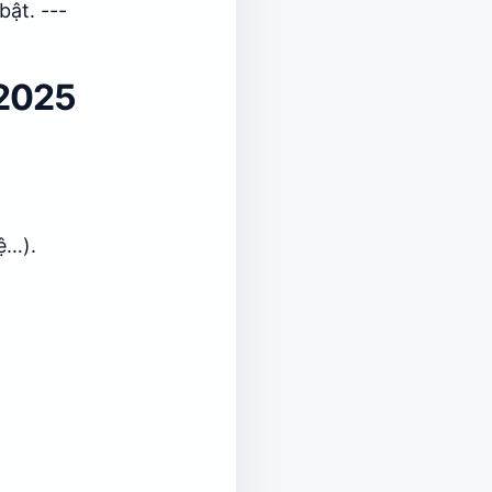
bật. ---
 2025
ệ…).