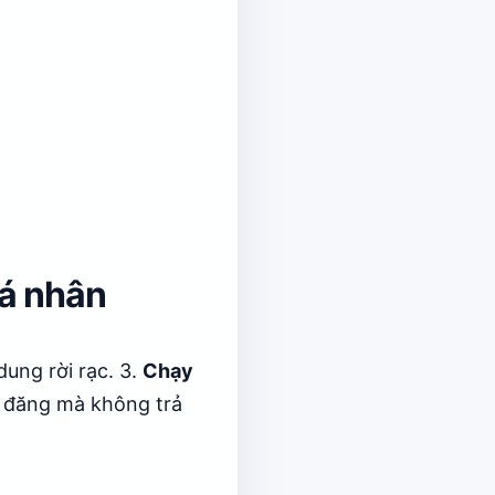
cá nhân
dung rời rạc. 3.
Chạy
ỉ đăng mà không trả