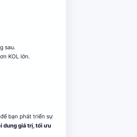
g sau.
hơn KOL lớn.
để bạn phát triển sự
i dung giá trị, tối ưu