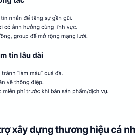
ương tác
, tin nhắn để tăng sự gần gũi.
ời có ảnh hưởng cùng lĩnh vực.
ồng, group để mở rộng mạng lưới.
m tin lâu dài
 tránh “làm màu” quá đà.
án về thông điệp.
c miễn phí trước khi bán sản phẩm/dịch vụ.
trợ xây dựng thương hiệu cá n