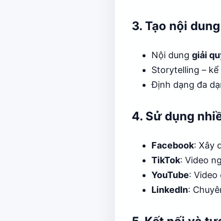
3. Tạo nội dung 
Nội dung
giải q
Storytelling – k
Định dạng đa dạn
4. Sử dụng nhi
Facebook
: Xây 
TikTok
: Video ng
YouTube
: Video 
LinkedIn
: Chuyê