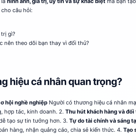
 là
hình ảnh, giá trị, uy tín và sự khác biệt
mà bạn tạo
 cho câu hỏi:
trị gì?
c nên theo dõi bạn thay vì đối thủ?
ng hiệu cá nhân quan trọng?
 cơ hội nghề nghiệp
Người có thương hiệu cá nhân m
, hợp tác, kinh doanh. 2.
Thu hút khách hàng và đối 
ễ tạo sự tin tưởng hơn. 3.
Tự do tài chính và sáng t
 bán hàng, nhận quảng cáo, chia sẻ kiến thức. 4.
Tạo 