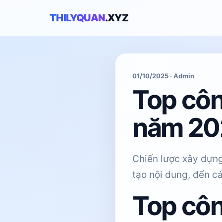
THILYQUAN
.XYZ
01/10/2025 · Admin
Top côn
năm 20
Chiến lược xây dựng
tạo nội dung, đến c
Top côn