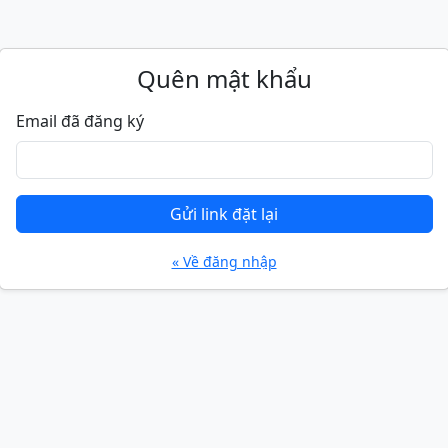
Quên mật khẩu
Email đã đăng ký
Gửi link đặt lại
« Về đăng nhập