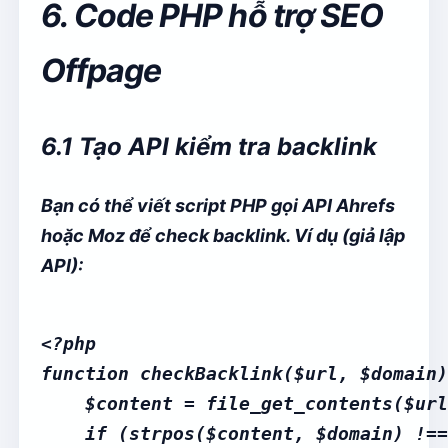
6. Code PHP hỗ trợ SEO
Offpage
6.1 Tạo API kiểm tra backlink
Bạn có thể viết script PHP gọi API Ahrefs
hoặc Moz để check backlink. Ví dụ (giả lập
API):
<?php

function checkBacklink($url, $domain)
    $content = file_get_contents($url
    if (strpos($content, $domain) !==