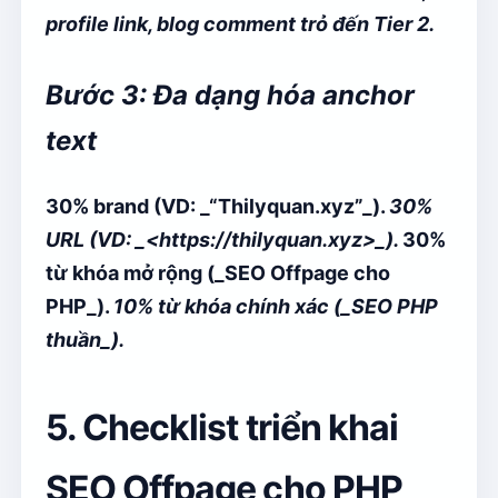
profile link, blog comment trỏ đến Tier 2.
Bước 3: Đa dạng hóa anchor
text
30% brand (VD: _“Thilyquan.xyz”_).
30%
URL (VD: _<https://thilyquan.xyz>_).
30%
từ khóa mở rộng (_SEO Offpage cho
PHP_).
10% từ khóa chính xác (_SEO PHP
thuần_).
5. Checklist triển khai
SEO Offpage cho PHP