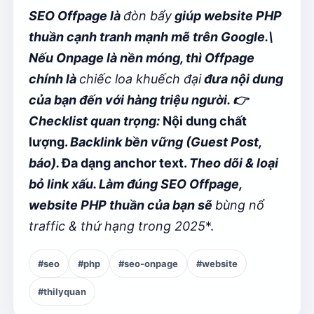
SEO Offpage là
đòn bẩy
giúp website PHP
thuần cạnh tranh mạnh mẽ trên Google.\
Nếu Onpage là nền móng, thì Offpage
chính là
chiếc loa khuếch đại
đưa nội dung
của bạn đến với hàng triệu người. 👉
Checklist quan trọng:
Nội dung chất
lượng.
Backlink bền vững (Guest Post,
báo).
Đa dạng anchor text.
Theo dõi & loại
bỏ link xấu. Làm đúng SEO Offpage,
website PHP thuần của bạn sẽ
bùng nổ
traffic & thứ hạng trong 2025
*.
#seo
#php
#seo-onpage
#website
#thilyquan