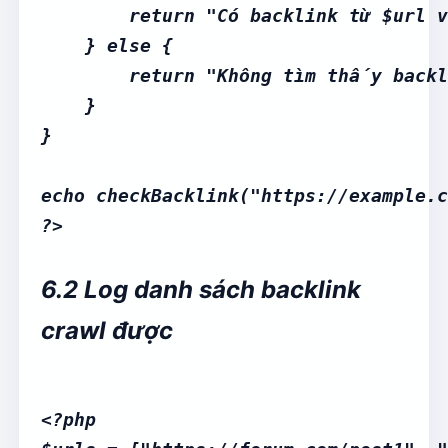
        return "Có backlink từ $url v
    } else {

        return "Không tìm thấy backli
    }

}

echo checkBacklink("https://example.c
6.2 Log danh sách backlink
crawl được
<?php
