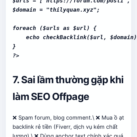
$urls = ["https://forum.com/post1", "
$domain = "thilyquan.xyz";

foreach ($urls as $url) {

    echo checkBacklink($url, $domain)
}

7. Sai lầm thường gặp khi
làm SEO Offpage
❌ Spam forum, blog comment.\ ❌ Mua ồ ạt
backlink rẻ tiền (Fiverr, dịch vụ kém chất
lượng).\ ❌ Dùng anchor text chính xác quá